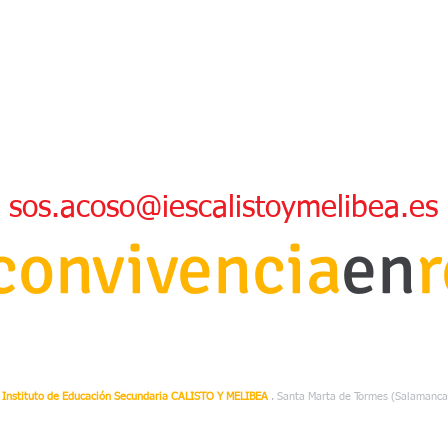
sos.acoso@iescalistoymelibea.es
convivencia
en
Instituto de Educación Secundaria CALISTO Y MELIBEA
. Santa Marta de Tormes (Salamanca
y Ubaldo Garrido González.
Actualización 2024