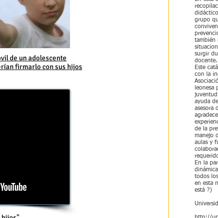
recopila
didáctic
grupo que
conviven
prevenci
también 
situacio
surgir du
vil de un adolescente
docente.
rían firmarlo con sus hijos
Este catá
con la i
Asociaci
leonesa p
juventud
ayuda de
asesora 
agradece
experien
de la pr
manejo d
aulas y f
colabora
requerid
En la par
dinámica
todos lo
en esta 
está ?)
Universi
 hijos"
http://u