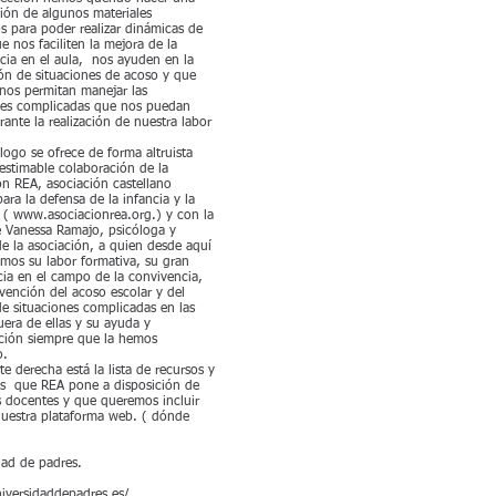
ción de algunos materiales
os para poder realizar dinámicas de
 nos faciliten la mejora de la
cia en el aula, nos ayuden en la
ón de situaciones de acoso y que
nos permitan manejar las
nes complicadas que nos puedan
rante la realización de nuestra labor
logo se ofrece de forma altruista
nestimable colaboración de la
ón REA, asociación castellano
ara la defensa de la infancia y la
 (
www.asociacionrea.org
.) y con la
 Vanessa Ramajo, psicóloga y
de la asociación, a quien desde aquí
mos su labor formativa, su gran
cia en el campo de la convivencia,
evención del acoso escolar y del
e situaciones complicadas en las
uera de ellas y su ayuda y
ción siempre que la hemos
o.
te derecha está la lista de recursos y
s que REA pone a disposición de
s docentes y que queremos incluir
nuestra plataforma web. ( dónde
dad de padres.
niversidaddepadres.es/