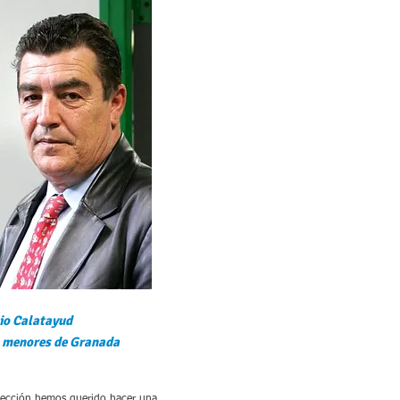
lio Calatayud
e menores de Granada
sección hemos querido hacer una