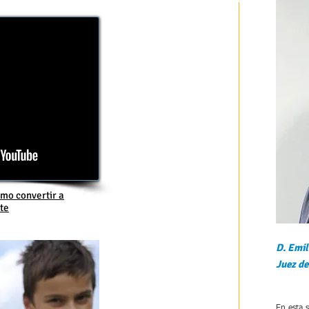
mo convertir a
te
D. Emi
Juez d
En esta 