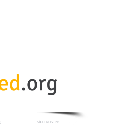
red
.org
)
SÍGUENOS EN: